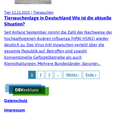
Tier
12.11.2025
|
Tierseuchen
Tierseuchenlage in Deutschland Wie ist die aktuelle
Situation?
Seit Anfang September nimmt die Zahl der Nachweise der
hochpathogenen Aviären Influenza (HPAI H5N1) wieder
deutlich zu. Das Virus tritt inzwischen verteilt über die
gesamte Republik auf. Betroffen sind sowohl
konventionelle Geflügelbetriebe als auch
Kleinsthaltungen. Mehrere Bundesländer, darunter…
Seitennummerierung
1
2
3
…
Weiter ›
Ende »
Seite
Seite
Seite
Nächste
Letzte
Seite
Seite
Fußzeile
Datenschutz
Impressum