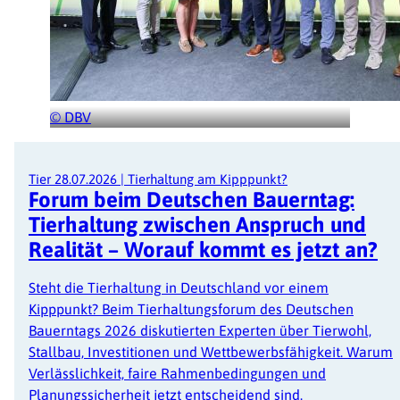
© DBV
Tier
28.07.2026
|
Tierhaltung am Kipppunkt?
Forum beim Deutschen Bauerntag:
Tierhaltung zwischen Anspruch und
Realität – Worauf kommt es jetzt an?
Steht die Tierhaltung in Deutschland vor einem
Kipppunkt? Beim Tierhaltungsforum des Deutschen
Bauerntags 2026 diskutierten Experten über Tierwohl,
Stallbau, Investitionen und Wettbewerbsfähigkeit. Warum
Verlässlichkeit, faire Rahmenbedingungen und
Planungssicherheit jetzt entscheidend sind.