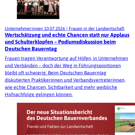
Unternehmer:innen
10.07.2026
|
Frauen in der Landwirtschaft
Wertschätzung und echte Chancen statt nur Applaus
und Schulterklopfen – Podiumsdiskussion beim
Deutschen Bauerntag
Frauen tragen Verantwortung auf Höfen, in Unternehmen
und Verbänden – doch der Weg in Führungspositionen
bleibt oft schwierig. Beim Deutschen Bauerntag
diskutierten Praktikerinnen und Verbandsvertreterinnen,
wie echte Chancen, Sichtbarkeit und mehr weibliche
Hofnachfolge gelingen können.