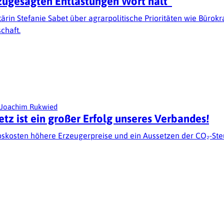
n zugesagten Entlastungen Wort hält“
ärin Stefanie Sabet über agrarpolitische Prioritäten wie Bürok
chaft.
 Joachim Rukwied
z ist ein großer Erfolg unseres Verbandes!
bskosten höhere Erzeugerpreise und ein Aussetzen der CO₂-Ste