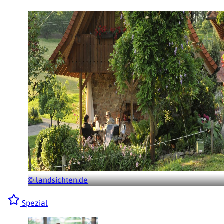
© landsichten.de
Spezial