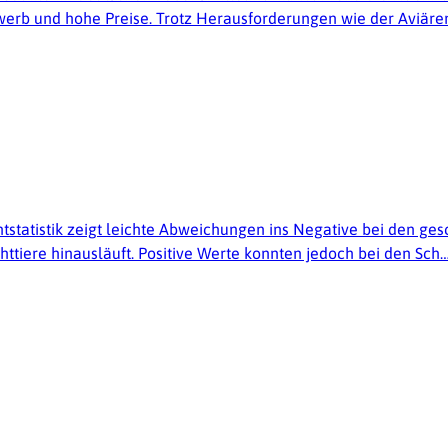
ewerb und hohe Preise. Trotz Herausforderungen wie der Aviäre
htstatistik zeigt leichte Abweichungen ins Negative bei den ge
httiere hinausläuft. Positive Werte konnten jedoch bei den Sch