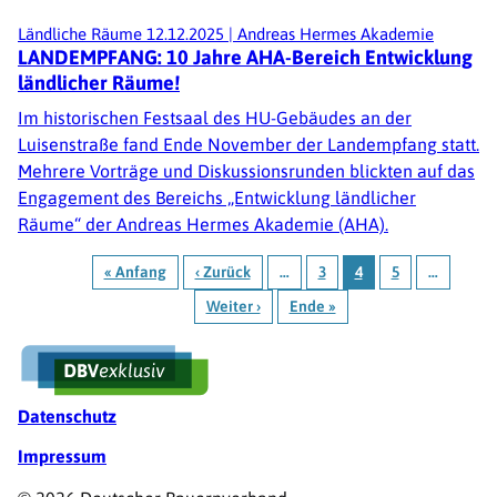
Ländliche Räume
12.12.2025
|
Andreas Hermes Akademie
LANDEMPFANG: 10 Jahre AHA-Bereich Entwicklung
ländlicher Räume!
Im historischen Festsaal des HU-Gebäudes an der
Luisenstraße fand Ende November der Landempfang statt.
Mehrere Vorträge und Diskussionsrunden blickten auf das
Engagement des Bereichs „Entwicklung ländlicher
Räume“ der Andreas Hermes Akademie (AHA).
Seitennummerierung
« Anfang
‹ Zurück
…
3
4
5
…
Erste
Vorherige
Seite
Seite
Seite
Seite
Weiter ›
Seite
Ende »
Nächste
Letzte
Seite
Seite
Fußzeile
Datenschutz
Impressum