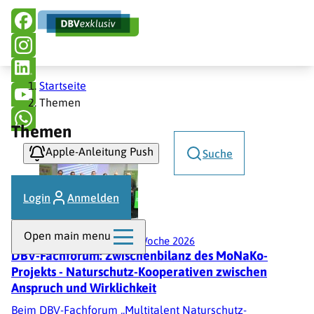
Hauptnavigation
Direkt
zum
Inhalt
Pfadnavigation
Startseite
Themen
Themen
Apple-Anleitung Push
Suche
Login
Anmelden
Open main menu
Umwelt
03.02.2026
|
Grüne Woche 2026
DBV-Fachforum: Zwischenbilanz des MoNaKo-
Projekts - Naturschutz-Kooperativen zwischen
Anspruch und Wirklichkeit
Beim DBV-Fachforum „Multitalent Naturschutz-