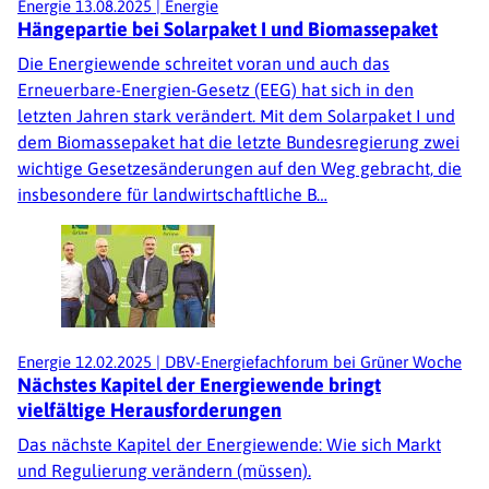
Energie
13.08.2025
|
Energie
Hängepartie bei Solarpaket I und Biomassepaket
Die Energiewende schreitet voran und auch das
Erneuerbare-Energien-Gesetz (EEG) hat sich in den
letzten Jahren stark verändert. Mit dem Solarpaket I und
dem Biomassepaket hat die letzte Bundesregierung zwei
wichtige Gesetzesänderungen auf den Weg gebracht, die
insbesondere für landwirtschaftliche B…
Energie
12.02.2025
|
DBV-Energiefachforum bei Grüner Woche
Nächstes Kapitel der Energiewende bringt
vielfältige Herausforderungen
Das nächste Kapitel der Energiewende: Wie sich Markt
und Regulierung verändern (müssen).