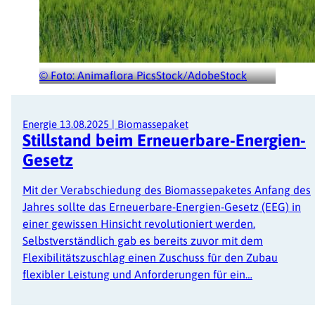
© Foto: Animaflora PicsStock/AdobeStock
Energie
13.08.2025
|
Biomassepaket
Stillstand beim Erneuerbare-Energien-
Gesetz
Mit der Verabschiedung des Biomassepaketes Anfang des
Jahres sollte das Erneuerbare-Energien-Gesetz (EEG) in
einer gewissen Hinsicht revolutioniert werden.
Selbstverständlich gab es bereits zuvor mit dem
Flexibilitätszuschlag einen Zuschuss für den Zubau
flexibler Leistung und Anforderungen für ein…