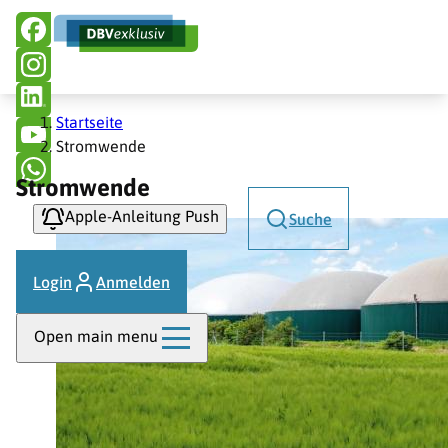
Hauptnavigation
Direkt
zum
Inhalt
Pfadnavigation
Startseite
Stromwende
Stromwende
Apple-Anleitung Push
Suche
Login
Anmelden
Open main menu