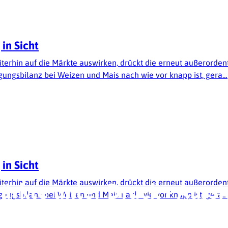
in Sicht
terhin auf die Märkte auswirken, drückt die erneut außerordentl
gungsbilanz bei Weizen und Mais nach wie vor knapp ist, gera…
in Sicht
terhin auf die Märkte auswirken, drückt die erneut außerordentl
rkte unter Druck - Aussi
gungsbilanz bei Weizen und Mais nach wie vor knapp ist, gera…