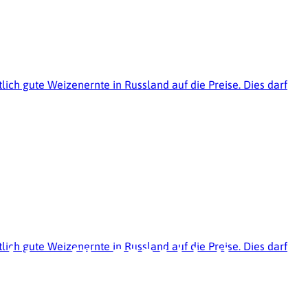
ich gute Weizenernte in Russland auf die Preise. Dies darf
ich gute Weizenernte in Russland auf die Preise. Dies darf
chten für 2026 bleiben