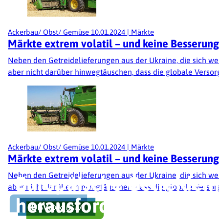
Ackerbau/ Obst/ Gemüse
10.01.2024
|
Märkte
Märkte extrem volatil – und keine Besserung 
Neben den Getreidelieferungen aus der Ukraine, die sich wei
aber nicht darüber hinwegtäuschen, dass die globale Versor
Ackerbau/ Obst/ Gemüse
10.01.2024
|
Märkte
Märkte extrem volatil – und keine Besserung 
Ackerbau/ Obst/ Gemüse
06.01.2026
|
Getreidemärkte
Neben den Getreidelieferungen aus der Ukraine, die sich wei
Europäische Getreidemä
aber nicht darüber hinwegtäuschen, dass die globale Versor
Fußzeile
herausfordernd