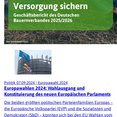
Politik
07.09.2024
|
Europawahl 2024
Europawahlen 2024: Wahlausgang und
Konstituierung des neuen Europäischen Parlaments
Die beiden größten politischen Parteienfamilien Europas –
die Europäische Volkspartei (EVP) und die Sozialisten und
Demokraten (S&D) – konnten sich bei den EU-Wahlen vom