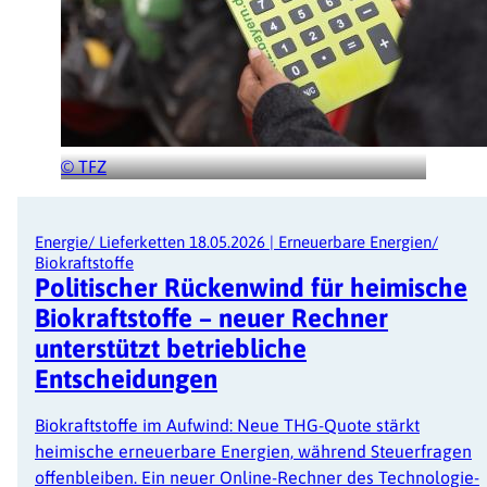
© TFZ
Energie/ Lieferketten
18.05.2026
|
Erneuerbare Energien/
Biokraftstoffe
Politischer Rückenwind für heimische
Biokraftstoffe – neuer Rechner
unterstützt betriebliche
Entscheidungen
Biokraftstoffe im Aufwind: Neue THG-Quote stärkt
heimische erneuerbare Energien, während Steuerfragen
offenbleiben. Ein neuer Online-Rechner des Technologie-