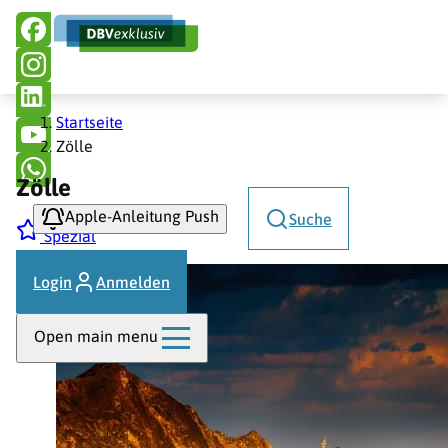
Hauptnavigation
Direkt
zum
Inhalt
Pfadnavigation
Startseite
Zölle
Zölle
Apple-Anleitung Push
Suche
Spezial
Login
Anmelden
Open main menu