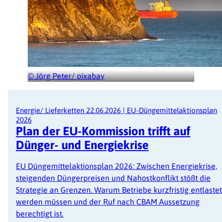
© Jörg Peter/ pixabay
Energie/ Lieferketten
22.06.2026
|
EU-Düngemittelaktionsplan
2026
Plan der EU-Kommission trifft auf
Dünger- und Energiekrise
EU Düngemittelaktionsplan 2026: Zwischen Energiekrise,
steigenden Düngerpreisen und Nahostkonflikt stößt die
Strategie an Grenzen. Warum Betriebe kurzfristig entlastet
werden müssen und der Ruf nach CBAM Aussetzung
berechtigt ist.