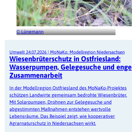
© Lünemann
Umwelt
24.07.2026
|
MoNaKo: Modellregion Niedersachsen
Wiesenbrüterschutz in Ostfriesland:
Wasserpumpen, Gelegesuche und enge
Zusammenarbeit
In der Modellregion Ostfriesland des MoNaKo-Projektes
schützen Landwirte gemeinsam bedrohte Wiesenbrüter.
Mit Solarpumpen, Drohnen zur Gelegesuche und
abgestimmten Maßnahmen entstehen wertvolle
Lebensräume. Das Beispiel zeigt, wie kooperativer
Agrarnaturschutz in Niedersachsen wirkt.