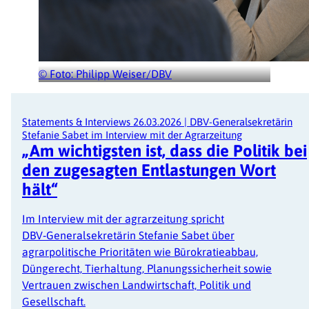
© Foto: Philipp Weiser/DBV
Statements & Interviews
26.03.2026
|
DBV-Generalsekretärin
Stefanie Sabet im Interview mit der Agrarzeitung
„Am wichtigsten ist, dass die Politik bei
den zugesagten Entlastungen Wort
hält“
Im Interview mit der agrarzeitung spricht
DBV‑Generalsekretärin Stefanie Sabet über
agrarpolitische Prioritäten wie Bürokratieabbau,
Düngerecht, Tierhaltung, Planungssicherheit sowie
Vertrauen zwischen Landwirtschaft, Politik und
Gesellschaft.