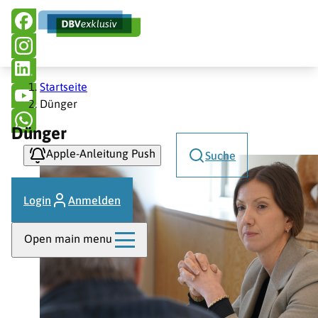
Hauptnavigation
Direkt
zum
Inhalt
Pfadnavigation
Startseite
Dünger
Dünger
Apple-Anleitung Push
Suche
Login
Anmelden
Open main menu