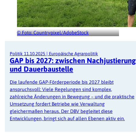
© Foto: Countrypixel/AdobeStock
Politik
11.10.2025
|
Europäische Agrarpolitik
GAP bis 2027: zwischen Nachjustierung
und Dauerbaustelle
Die laufende GAP-Förderperiode bis 2027 bleibt
anspruchsvoll: Viele Regelungen sind komplex,
zahlreiche Änderungen in Bewegung – und die praktische
Umsetzung fordert Betriebe wie Verwaltung
gleichermaßen heraus. Der DBV begleitet diese
Entwicklungen, bringt sich auf allen Ebenen aktiv ein.