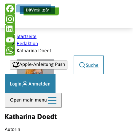
Hauptnavigation
Direkt
zum
Inhalt
Pfadnavigation
Startseite
Redaktion
Katharina Doedt
Apple-Anleitung Push
Suche
Login
Anmelden
Open main menu
Katharina Doedt
Autorin