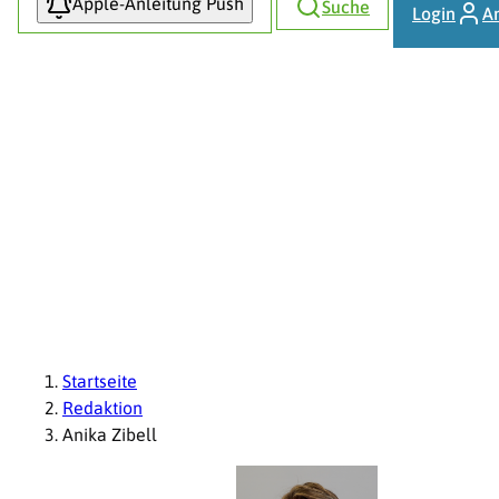
Apple-Anleitung Push
Suche
Login
A
Pfadnavigation
Startseite
Redaktion
Anika Zibell