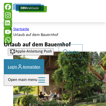
Hauptnavigation
Direkt
zum
Inhalt
Pfadnavigation
Startseite
Urlaub auf dem Bauernhof
Urlaub auf dem Bauernhof
Apple-Anleitung Push
Suche
Login
Anmelden
Open main menu