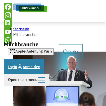
Hauptnavigation
Direkt
zum
Inhalt
Pfadnavigation
Startseite
Milchbranche
Milchbranche
Apple-Anleitung Push
Suche
Login
Anmelden
Open main menu