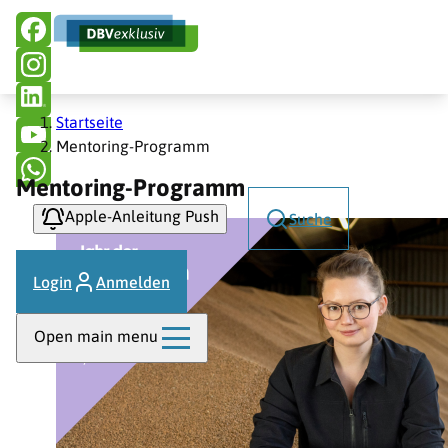
Hauptnavigation
Direkt
zum
Inhalt
Pfadnavigation
Startseite
Mentoring-Programm
Mentoring-Programm
Apple-Anleitung Push
Suche
Login
Anmelden
Open main menu