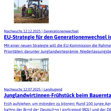
Nachwuchs
12.12.2025
|
Generationenwechsel
EU-Strategie für den Generationenwechsel i
Mit einer neuen Strategie will die EU-Kommission die Rahme
Prioritäten: darunter Junglandwirteprämie, Niederlassungsbe
Nachwuchs
12.07.2025
|
Landjugend
Junglandwirt:innen-Frühstück beim Bauernt
Früh aufstehen, um mitreden zu können: Rund 100 junge Ag
Unternehmer:innen
26.05.2026
|
UN-Jahr der Frauen in der Land
hatten der Bund der Deutschen Landjugend (BDL) und der DBV