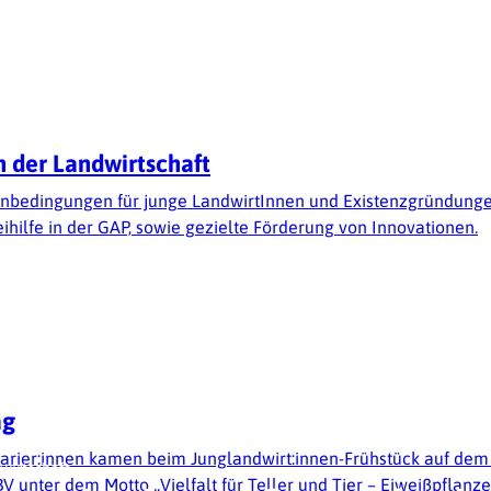
n der Landwirtschaft
nbedingungen für junge LandwirtInnen und Existenzgründungen 
ihilfe in der GAP, sowie gezielte Förderung von Innovationen.
ag
rarier:innen kamen beim Junglandwirt:innen-Frühstück auf de
wirtschaft
 unter dem Motto „Vielfalt für Teller und Tier – Eiweißpflanz