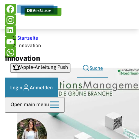
Hauptnavigation
Direkt
zum
Inhalt
Pfadnavigation
Startseite
Innovation
Innovation
Apple-Anleitung Push
Suche
Login
Anmelden
Open main menu