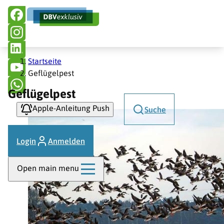
Hauptnavigation
Direkt
zum
Inhalt
Pfadnavigation
Startseite
Geflügelpest
Geflügelpest
Apple-Anleitung Push
Suche
Login
Anmelden
Open main menu