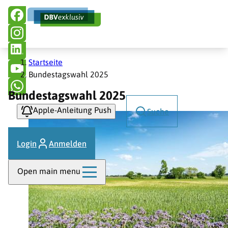
Hauptnavigation
Direkt
zum
Inhalt
Pfadnavigation
Startseite
Bundestagswahl 2025
Bundestagswahl 2025
Apple-Anleitung Push
Suche
Login
Anmelden
Open main menu