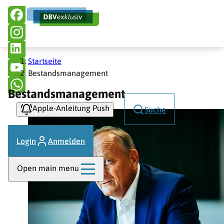
Hauptnavigation
Direkt
zum
Inhalt
Pfadnavigation
Startseite
Bestandsmanagement
Bestandsmanagement
Apple-Anleitung Push
Suche
Login
Anmelden
Open main menu