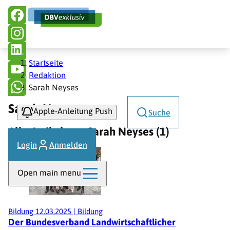
Hauptnavigation
Direkt
zum
Inhalt
Pfadnavigation
Startseite
Redaktion
Sarah Neyses
Sarah Neyses
Apple-Anleitung Push
Suche
Alle Artikel von Sarah Neyses (1)
Login
Anmelden
Open main menu
Bildung
12.03.2025
|
Bildung
Der Bundesverband Landwirtschaftlicher