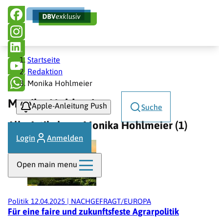
Hauptnavigation
Direkt
zum
Inhalt
Pfadnavigation
Startseite
Redaktion
Monika Hohlmeier
Monika Hohlmeier
Apple-Anleitung Push
Suche
Alle Artikel von Monika Hohlmeier (1)
Login
Anmelden
Open main menu
Politik
12.04.2025
|
NACHGEFRAGT/EUROPA
Für eine faire und zukunftsfeste Agrarpolitik