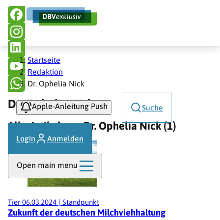
Hauptnavigation
Direkt
zum
Inhalt
Pfadnavigation
Startseite
Redaktion
Dr. Ophelia Nick
Dr. Ophelia Nick
Apple-Anleitung Push
Suche
Alle Artikel von Dr. Ophelia Nick (1)
Login
Anmelden
Open main menu
Tier
06.03.2024
|
Standpunkt
Zukunft der deutschen Milchviehhaltung