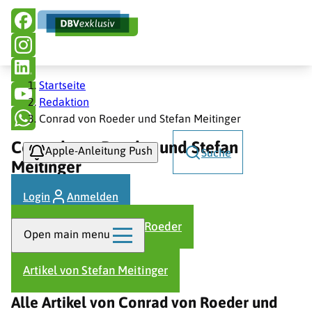
Hauptnavigation
Direkt
zum
Inhalt
Pfadnavigation
Startseite
Redaktion
Conrad von Roeder und Stefan Meitinger
Conrad von Roeder und Stefan
Apple-Anleitung Push
Suche
Meitinger
Login
Anmelden
Autor
Artikel von Conrad von Roeder
Open main menu
Artikel von Stefan Meitinger
Alle Artikel von Conrad von Roeder und