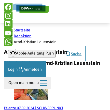
Hauptnavigation
Direkt
zum
Inhalt
Pfadnavigation
Startseite
Redaktion
Arnd-Kristian Lauenstein
Arnd-Kristian Lauenstein
Apple-Anleitung Push
Suche
Alle Artikel von Arnd-Kristian Lauenstein
(1)
Login
Anmelden
Open main menu
Pflanze
07.09.2024
|
SCHWERPUNKT